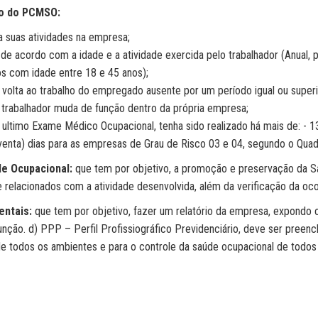
to do PCMSO:
a suas atividades na empresa;
 de acordo com a idade e a atividade exercida pelo trabalhador (Anua
os com idade entre 18 e 45 anos);
 volta ao trabalho do empregado ausente por um período igual ou superio
trabalhador muda de função dentro da própria empresa;
ultimo Exame Médico Ocupacional, tenha sido realizado há mais de: - 13
enta) dias para as empresas de Grau de Risco 03 e 04, segundo o Quad
e Ocupacional:
que tem por objetivo, a promoção e preservação da Sa
relacionados com a atividade desenvolvida, além da verificação da oco
entais:
que tem por objetivo, fazer um relatório da empresa, expondo
ção. d) PPP – Perfil Profissiográfico Previdenciário, deve ser preen
 todos os ambientes e para o controle da saúde ocupacional de todos