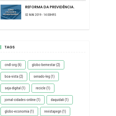
REFORMA DA PREVIDÊNCIA.
02 MAI 2019 - 14:00HRS
TAGS
cndl-org (6)
globo-bemestar (2)
boa-vista (2)
senado-leg (1)
seja-digital (1)
recicle (1)
jornal-cidades-online (1)
daquidali (1)
globo-economia (1)
revistapegn (1)