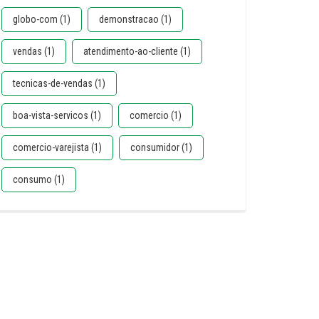
globo-com (1)
demonstracao (1)
vendas (1)
atendimento-ao-cliente (1)
tecnicas-de-vendas (1)
boa-vista-servicos (1)
comercio (1)
comercio-varejista (1)
consumidor (1)
consumo (1)